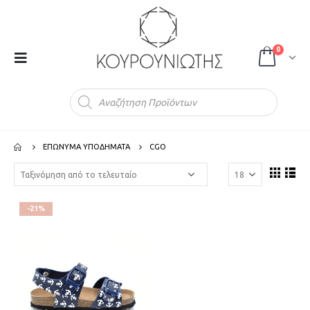
0
Products
search
ΕΠΩΝΥΜΑ ΥΠΟΔΗΜΑΤΑ
CGO
-21%