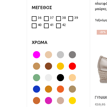
πλατφό
ΜΕΓΕΘΟΣ
μαύρες
36
37
38
39
Ταξινόμη
40
41
42
-23%
ΧΡΩΜΑ
€
59,95