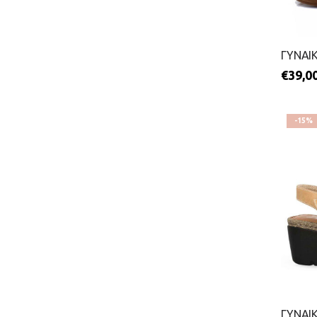
€
39,0
-15%