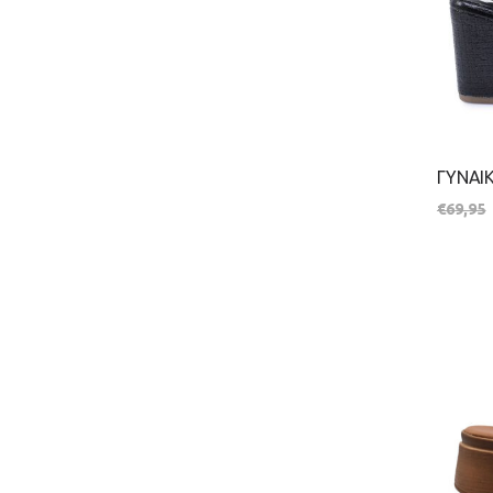
€
69,95