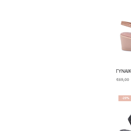
€
69,00
-20%