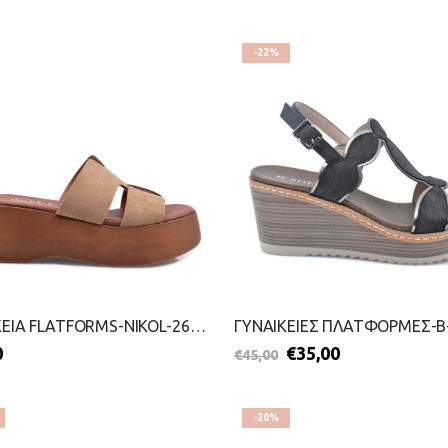
-22%
ΓΥΝΑΙΚΕΙΑ FLATFORMS-NIKOL-2699-0335-ΚΑΜΕΛ
0
€
35,00
€
45,00
-20%