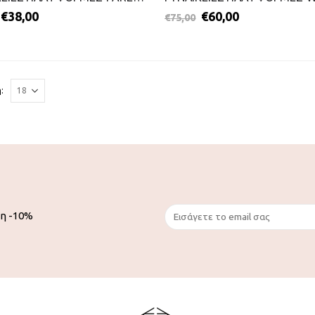
€
38,00
€
60,00
€
75,00
:
ση -10%