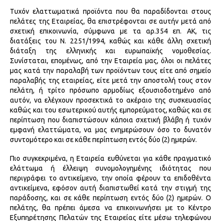
Τυχόν ελαττωματικά προϊόντα που θα παραδίδονται στους
πελάτες της Εταιρείας, θα επιστρέφονται σε αυτήν μετά από
σχετική επικοινωνία, σύμφωνα με τα αρ.354 επ. ΑΚ, τις
διατάξεις του Ν. 2251/1994, καθώς και κάθε άλλη σχετική
διάταξη της ελληνικής και ευρωπαϊκής νομοθεσίας.
Συνίσταται, επομένως, από την Εταιρεία μας, όλοι οι πελάτες
μας κατά την παραλαβή των προϊόντων τους είτε από σημείο
παραλαβής της εταιρείας, είτε μετά την αποστολή τους στον
πελάτη, ή τρίτο πρόσωπο αρμοδίως εξουσιοδοτημένο από
αυτόν, να ελέγχουν προσεκτικά το ακέραιο της συσκευασίας
καθώς και του εσωτερικού αυτής εμπορεύματος, καθώς και σε
περίπτωση που διαπιστώσουν κάποια σχετική βλάβη ή τυχόν
εμφανή ελαττώματα, να μας ενημερώσουν όσο το δυνατόν
συντομότερο και σε κάθε περίπτωση εντός δύο (2) ημερών.
Πιο συγκεκριμένα, η Εταιρεία ευθύνεται για κάθε πραγματικό
ελάττωμα ή έλλειψη συνομολογημένης ιδιότητας που
περιγράφει το αντικείμενο, την οποία φέρουν τα επιδοθέντα
αντικείμενα, εφόσον αυτή διαπιστωθεί κατά την στιγμή της
παράδοσης, και σε κάθε περίπτωση εντός δύο (2) ημερών. Ο
πελάτης, θα πρέπει άμεσα να επικοινωνήσει με το Κέντρο
Εξυπηρέτησης Πελατών της Εταιρείας είτε μέσω τηλεφώνου