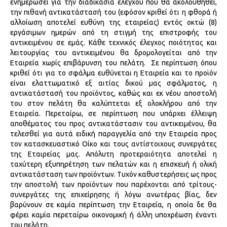
ενημερώσει για την διαδικασία ελέγχου που θα ακολουθηθεί,
την πιθανή αντικατάστασή του (εφόσον κριθεί ότι η φθορά ή
αλλοίωση αποτελεί ευθύνη της εταιρείας) εντός οκτώ (8)
εργάσιμων ημερών από τη στιγμή της επιστροφής του
αντικειμένου σε εμάς. Κάθε τεχνικός έλεγχος ποιότητας και
λειτουργίας του αντικειμένου θα δρομολογείται από την
Εταιρεία χωρίς επιβάρυνση του πελάτη. Σε περίπτωση όπου
κριθεί ότι για το σφάλμα ευθύνεται η Εταιρεία και το προϊόν
είναι ελαττωματικό εξ αιτίας δικού μας σφάλματος, η
αντικατάστασή του προϊόντος, καθώς και εκ νέου αποστολή
του στον πελάτη θα καλύπτεται εξ ολοκλήρου από την
Εταιρεία. Περεταίρω, σε περίπτωση που υπάρχει έλλειψη
αποθέματος του προς αντικατάστασιν του αντικειμένου, θα
τελεσθεί για αυτά ειδική παραγγελία από την Εταιρεία προς
τον κατασκευαστικό Οίκο και τους αντίστοιχους συνεργάτες
της Εταιρείας μας. Απόλυτη προτεραιότητα αποτελεί η
ταχύτερη εξυπηρέτηση των πελατών και η επισκευή ή ολική
αντικατάσταση των προϊόντων. Τυχόν καθυστερήσεις ως προς
την αποστολή των προϊόντων που παρέχονται από τρίτους-
συνεργάτες της επιχείρησης ή λόγω ανωτέρας βίας, δεν
βαρύνουν σε καμία περίπτωση την Εταιρεία, η οποία δε θα
φέρει καμία περεταίρω οικονομική ή άλλη υποχρέωση έναντι
του πελάτη.