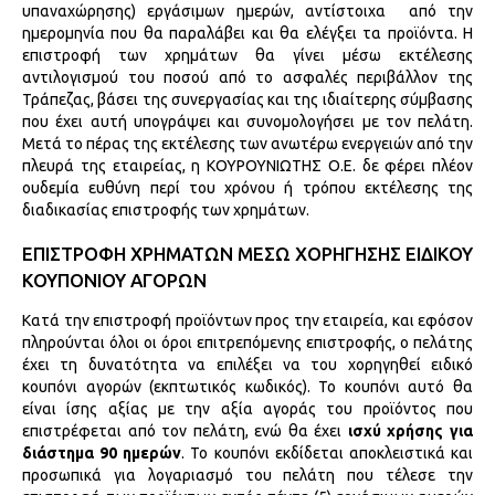
υπαναχώρησης) εργάσιμων ημερών, αντίστοιχα από την
ημερομηνία που θα παραλάβει και θα ελέγξει τα προϊόντα. Η
επιστροφή των χρημάτων θα γίνει μέσω εκτέλεσης
αντιλογισμού του ποσού από το ασφαλές περιβάλλον της
Τράπεζας, βάσει της συνεργασίας και της ιδιαίτερης σύμβασης
που έχει αυτή υπογράψει και συνομολογήσει με τον πελάτη.
Μετά το πέρας της εκτέλεσης των ανωτέρω ενεργειών από την
πλευρά της εταιρείας, η ΚΟΥΡΟΥΝΙΩΤΗΣ Ο.Ε. δε φέρει πλέον
ουδεμία ευθύνη περί του χρόνου ή τρόπου εκτέλεσης της
διαδικασίας επιστροφής των χρημάτων.
ΕΠΙΣΤΡΟΦΗ ΧΡΗΜΑΤΩΝ ΜΕΣΩ ΧΟΡΗΓΗΣΗΣ ΕΙΔΙΚΟΥ
ΚΟΥΠΟΝΙΟΥ ΑΓΟΡΩΝ
Κατά την επιστροφή προϊόντων προς την εταιρεία, και εφόσον
πληρούνται όλοι οι όροι επιτρεπόμενης επιστροφής, ο πελάτης
έχει τη δυνατότητα να επιλέξει να του χορηγηθεί ειδικό
κουπόνι αγορών (εκπτωτικός κωδικός). Το κουπόνι αυτό θα
είναι ίσης αξίας με την αξία αγοράς του προϊόντος που
επιστρέφεται από τον πελάτη, ενώ θα έχει
ισχύ χρήσης για
διάστημα 90 ημερών
. Το κουπόνι εκδίδεται αποκλειστικά και
προσωπικά για λογαριασμό του πελάτη που τέλεσε την