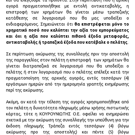
και θα ελέγξουμε τα προϊόντα. Στην περίπτωση που η αρχική
αγορά πραγματοποιήθηκε με εντολή αντικαταβολής, η
επιστροφή των χρημάτων θα γίνεται μέσω τραπεζικής
κατάθεσης σε λογαριασμό που θα μας υποδείξει ο
ενδιαφερόμενος. Σημειώνεται ότι
θα επιστρέφεται μόνο το
χρηματικό ποσό που καλύπτει την αξία του εμπορεύματος
και όχι η αξία που καλύπτει πιθανά έξοδα μεταφοράς,
αντικαταβολής ή τραπεζικά έξοδα που κατέβαλε ο πελάτης
.
Σε περίπτωση ακύρωσης της συναλλαγής πριν την αποστολή
της παραγγελίας στον πελάτη η επιστροφή των χρημάτων θα
γίνεται διατραπεζικά σε λογαριασμό που θα υποδείξει ο
πελάτης ή στον λογαριασμό που ο πελάτης επέλεξε κατά την
πραγματοποίηση της αρχικής αγοράς, εντός τεσσάρων (4)
εργάσιμων ημερών από την ημερομηνία γραπτής ενημέρωσης
περί της ακύρωσης.
Ακόμη, αν κατά την τέλεση της αγοράς χρησιμοποιήθηκε από
τον πελάτη η δυνατότητα πληρωμής μέσω χρήσης πιστωτικής
κάρτας, τότε η ΚΟΥΡΟΥΝΙΩΤΗΣ Ο.Ε. οφείλει να ενημερώσει
σχετικά με την ακύρωση της συναλλαγής την υπεύθυνη για την
έκδοση πληρωμής Τράπεζα εντός τεσσάρων (4) (λόγω
ακύρωσης προ της αποστολής) και πέντε (5) (λόγω