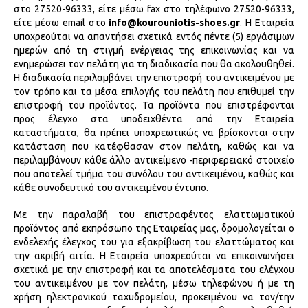
στο 27520-96333, είτε μέσω fax στο τηλέφωνο 27520-96333,
είτε μέσω email στο
info@kourouniotis-shoes.gr
. Η Εταιρεία
υποχρεούται να απαντήσει σχετικά εντός πέντε (5) εργάσιμων
ημερών από τη στιγμή ενέργειας της επικοινωνίας και να
ενημερώσει τον πελάτη για τη διαδικασία που θα ακολουθηθεί.
Η διαδικασία περιλαμβάνει την επιστροφή του αντικειμένου με
τον τρόπο και τα μέσα επιλογής του πελάτη που επιθυμεί την
επιστροφή του προϊόντος. Τα προϊόντα που επιστρέφονται
προς έλεγχο στα υποδειχθέντα από την Εταιρεία
καταστήματα, θα πρέπει υποχρεωτικώς να βρίσκονται στην
κατάσταση που κατέφθασαν στον πελάτη, καθώς και να
περιλαμβάνουν κάθε άλλο αντικείμενο -περιφερειακό στοιχείο
που αποτελεί τμήμα του συνόλου του αντικειμένου, καθώς και
κάθε συνοδευτικό του αντικειμένου έντυπο.
Με την παραλαβή του επιστραφέντος ελαττωματικού
προϊόντος από εκπρόσωπο της Εταιρείας μας, δρομολογείται ο
ενδελεχής έλεγχος του για εξακρίβωση του ελαττώματος και
την ακριβή αιτία. Η Εταιρεία υποχρεούται να επικοινωνήσει
σχετικά με την επιστροφή και τα αποτελέσματα του ελέγχου
του αντικειμένου με τον πελάτη, μέσω τηλεφώνου ή με τη
χρήση ηλεκτρονικού ταχυδρομείου, προκειμένου να τον/την