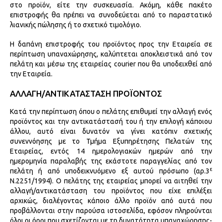
στο προϊόν, είτε την συσκευασία. Ακόμη, κάθε πακέτο
επιστροφής θα πρέπει να συνοδεύεται από το παραστατικό
λιανικής πώλησης ή το σχετικό τιμολόγιο.
Η δαπάνη επιστροφής του προϊόντος προς την Εταιρεία σε
περίπτωση υπαναχώρησης, καλύπτεται αποκλειστικά από τον
πελάτη και μέσω της εταιρείας courier που θα υποδειχθεί από
την Εταιρεία.
ΑΛΛΑΓΗ/ΑΝΤΙΚΑΤΑΣΤΑΣΗ ΠΡΟΪΟΝΤΟΣ
Κατά την περίπτωση όπου ο πελάτης επιθυμεί την αλλαγή ενός
προϊόντος και την αντικατάστασή του ή την επιλογή κάποιου
άλλου, αυτό είναι δυνατόν να γίνει κατόπιν σχετικής
συνεννόησης με το Τμήμα Εξυπηρέτησης Πελατών της
Εταιρείας, εντός 14 ημερολογιακών ημερών από την
ημερομηνία παραλαβής της εκάστοτε παραγγελίας από τον
ε
πελάτη ή από υποδεικνυόμενο εξ αυτού πρόσωπο (αρ.3
Ν.2251/1994). Ο πελάτης της εταιρείας μπορεί να αιτηθεί την
αλλαγή/αντικατάσταση του προϊόντος που είχε επιλέξει
αρχικώς, διαλέγοντας κάποιο άλλο προϊόν από αυτά που
προβάλλονται στην παρούσα ιστοσελίδα, εφόσον πληρούνται
όλοι οι όροι που σχετίζονται με τη δυνατότητα υπαναχώρησης-