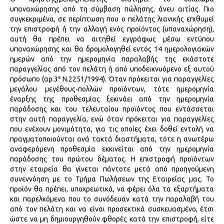
υπαναχώρησης από τη σύμβαση πώλησης, άνευ αιτίας. Πιο
συγκεκριμένα, σε περίπτωση που ο πελάτης λιανικής επιθυμεί
την επιστροφή ή την αλλαγή ενός προϊόντος (υπαναχώρηση),
αυτή θα πρέπει να αιτηθεί εγγράφως μέσω εντύπου
υπαναχώρησης και θα δρομολογηθεί εντός 14 ημερολογιακών
ημερών από την ημερομηνία παραλαβής της εκάστοτε
παραγγελίας από τον πελάτη ή από υποδεικνυόμενο εξ αυτού
ε
πρόσωπο (αρ.3
Ν.2251/1994). Όταν πρόκειται για παραγγελίες
μεγάλου μεγέθους-πολλών προϊόντων, τότε ημερομηνία
έναρξης της προθεσμίας ξεκινάει από την ημερομηνία
παράδοσης και του τελευταίου προϊόντος που εντάσσεται
στην αυτή παραγγελία, ενώ όταν πρόκειται για παραγγελίες
που ενέχουν μονιμότητα, για τις οποίες έχει δοθεί εντολή να
πραγματοποιούνται ανά τακτά διαστήματα, τότε η ανωτέρω
αναφερόμενη προθεσμία εκκινείται από την ημερομηνία
παράδοσης του πρώτου δέματος. Η επιστροφή προϊόντων
στην εταιρεία θα γίνεται πάντοτε μετά από προηγούμενη
συνεννόηση με το Τμήμα Πωλήσεων της Εταιρείας μας. Το
προϊόν θα πρέπει, υποχρεωτικά, να φέρει όλα τα εξαρτήματα
και παρελκόμενα που το συνόδευαν κατά την παραλαβή του
από τον πελάτη και να είναι προσεκτικά συσκευασμένο, έτσι
ώστε να μη δημιουργηθούν φθορές κατά την επιστροφή, είτε