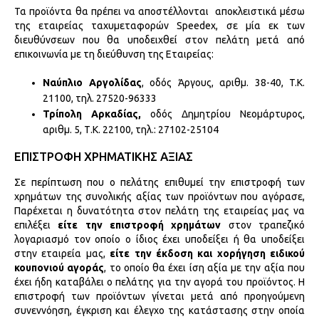
Τα προϊόντα θα πρέπει να αποστέλλονται αποκλειστικά μέσω
της εταιρείας ταχυμεταφορών Speedex, σε μία εκ των
διευθύνσεων που θα υποδειχθεί στον πελάτη μετά από
επικοινωνία με τη διεύθυνση της Εταιρείας:
Ναύπλιο Αργολίδας
, οδός Άργους, αριθμ. 38-40, T.K.
21100, τηλ. 27520-96333
Τρίπολη Αρκαδίας,
οδός Δημητρίου Νεομάρτυρος,
αριθμ. 5, Τ.Κ. 22100, τηλ.: 27102-25104
ΕΠΙΣΤΡΟΦΗ ΧΡΗΜΑΤΙΚΗΣ ΑΞΙΑΣ
Σε περίπτωση που ο πελάτης επιθυμεί την επιστροφή των
χρημάτων της συνολικής αξίας των προϊόντων που αγόρασε,
Παρέχεται η δυνατότητα στον πελάτη της εταιρείας μας να
επιλέξει
είτε την επιστροφή χρημάτων
στον τραπεζικό
λογαριασμό τον οποίο ο ίδιος έχει υποδείξει ή θα υποδείξει
στην εταιρεία μας,
είτε την έκδοση και χορήγηση ειδικού
κουπονιού αγοράς
, το οποίο θα έχει ίση αξία με την αξία που
έχει ήδη καταβάλει ο πελάτης για την αγορά του προϊόντος. Η
επιστροφή των προϊόντων γίνεται μετά από προηγούμενη
συνεννόηση, έγκριση και έλεγχο της κατάστασης στην οποία