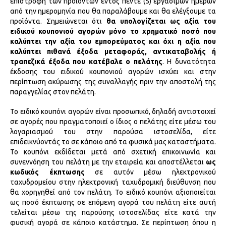
επιστροφή των προϊόντων εντός πέντε (5) εργάσιμων ημερών
από την ημερομηνία που θα παραλάβουμε και θα ελέγξουμε τα
προϊόντα. Σημειώνεται ότι
θα υπολογίζεται ως αξία του
ειδικού κουπονιού αγορών μόνο το χρηματικό ποσό που
καλύπτει την αξία του εμπορεύματος και όχι η αξία που
καλύπτει πιθανά έξοδα μεταφοράς, αντικαταβολής ή
τραπεζικά έξοδα που κατέβαλε ο πελάτης
. Η δυνατότητα
έκδοσης του ειδικού κουπονιού αγορών ισχύει και στην
περίπτωση ακύρωσης της συναλλαγής πριν την αποστολή της
παραγγελίας στον πελάτη.
Το ειδικό κουπόνι αγορών είναι προσωπικό, δηλαδή αντιστοιχεί
σε αγορές που πραγματοποιεί ο ίδιος ο πελάτης είτε μέσω του
λογαριασμού του στην παρούσα ιστοσελίδα, είτε
επιδεικνύοντάς το σε κάποιο από τα φυσικά μας καταστήματα.
Το κουπόνι εκδίδεται μετά από σχετική επικοινωνία και
συνεννόηση του πελάτη με την εταιρεία και αποστέλλεται
ως
κωδικός έκπτωσης
σε αυτόν μέσω ηλεκτρονικού
ταχυδρομείου στην ηλεκτρονική ταχυδρομική διεύθυνση που
θα χορηγηθεί από τον πελάτη. Το ειδικό κουπόνι αξιοποιείται
ως ποσό έκπτωσης σε επόμενη αγορά του πελάτη είτε αυτή
τελείται μέσω της παρούσης ιστοσελίδας είτε κατά την
φυσική αγορά σε κάποιο κατάστημα. Σε περίπτωση όπου η