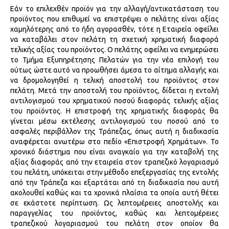
Εάν το επιλεχθέν προϊόν για την αλλαγή/αντικατάσταση του
προϊόντος που επιθυμεί να επιστρέψει ο πελάτης είναι αξίας
χαμηλότερης από το ήδη αγορασθέν, τότε η Εταιρεία οφείλει
να καταβάλει στον πελάτη τη σχετική χρηματική διαφορά
τελικής αξίας του προϊόντος. Ο πελάτης οφείλει να ενημερώσει
το Τμήμα Εξυπηρέτησης Πελατών για την νέα επιλογή του
ούτως ώστε αυτό να προωθήσει άμεσα το αίτημα αλλαγής και
να δρομολογηθεί η τελική αποστολή του προϊόντος στον
πελάτη. Μετά την αποστολή του προϊόντος, δίδεται η εντολή
αντιλογισμού του χρηματικού ποσού διαφοράς τελικής αξίας
του προϊόντος. Η επιστροφή της χρηματικής διαφοράς θα
γίνεται μέσω εκτέλεσης αντιλογισμού του ποσού από το
ασφαλές περιβάλλον της Τράπεζας, όπως αυτή η διαδικασία
αναφέρεται ανωτέρω στο πεδίο «Επιστροφή Χρημάτων». Το
χρονικό διάστημα που είναι αναγκαίο για την καταβολή της
αξίας διαφοράς από την εταιρεία στον τραπεζικό λογαριασμό
του πελάτη, υπόκειται στην μέθοδο επεξεργασίας της εντολής
από την Τράπεζα και εξαρτάται από τη διαδικασία που αυτή
ακολουθεί καθώς και τα χρονικά πλαίσια τα οποία αυτή θέτει
σε εκάστοτε περίπτωση. Ως λεπτομέρειες αποστολής και
παραγγελίας του προϊόντος, καθώς και λεπτομέρειες
τραπεζικού λογαριασμού του πελάτη στον οποίον θα