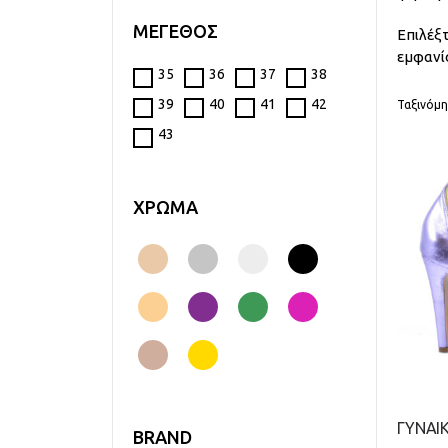
ΜΕΓΕΘΟΣ
Επιλέξ
εμφανίσ
35
36
37
38
39
40
41
42
Ταξινόμη
43
ΧΡΩΜΑ
BRAND