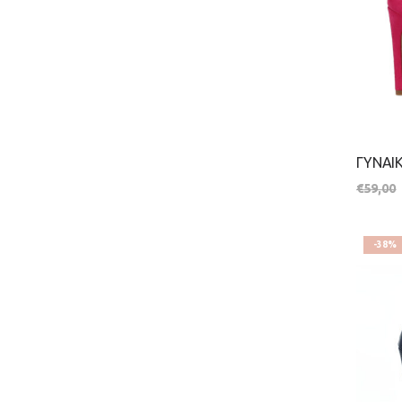
€
59,00
-38%