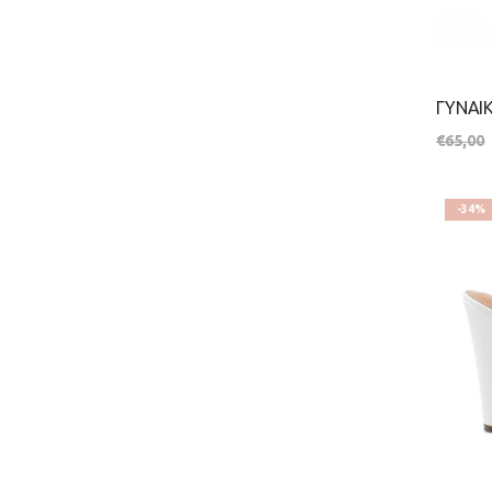
€
65,00
-34%