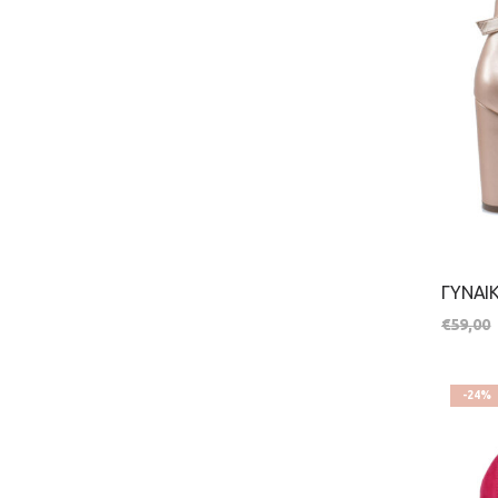
€
59,00
-24%