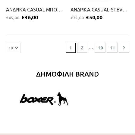
ΑΝΔΡΙΚΑ CASUAL ΜΠΟΤΑΚΙΑ-JAGGER-2111-0251-ΓΚΡΙ
ΑΝΔΡΙΚΑ CASUAL-STEVE KOMMON-2099-0589-ΜΠΛΕ
€
36,00
€
50,00
€
45,00
€
75,00
…
1
2
10
11
ΔΗΜΟΦΙΛΗ BRAND