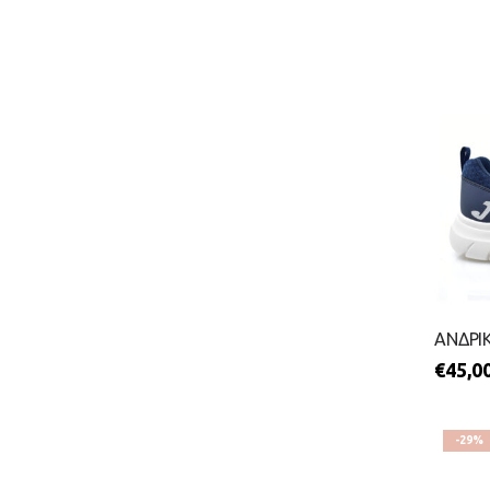
€
45,0
-29%