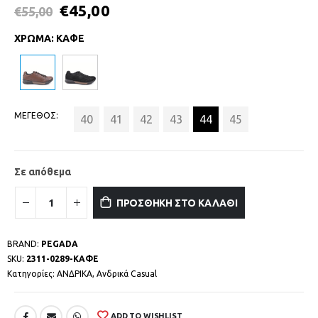
€
45,00
€
55,00
ΧΡΩΜΑ
:
ΚΑΦΕ
ΜΕΓΕΘΟΣ
40
41
42
43
44
45
Σε απόθεμα
ΠΡΟΣΘΗΚΗ ΣΤΟ ΚΑΛΑΘΙ
BRAND:
PEGADA
SKU:
2311-0289-ΚΑΦΕ
Κατηγορίες:
ΑΝΔΡΙΚΑ
,
Ανδρικά Casual
ADD TO WISHLIST