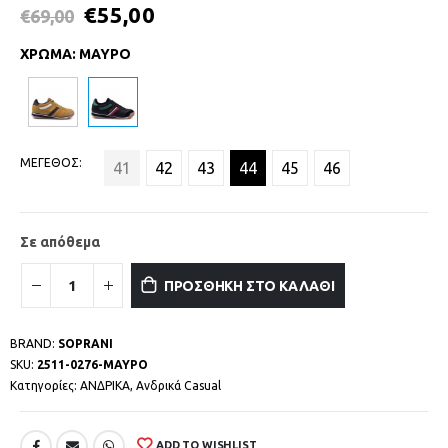
€
55,00
€
69,00
ΧΡΩΜΑ
:
ΜΑΥΡΟ
ΜΕΓΕΘΟΣ
41
42
43
44
45
46
Σε απόθεμα
ΠΡΟΣΘΗΚΗ ΣΤΟ ΚΑΛΑΘΙ
BRAND:
SOPRANI
SKU:
2511-0276-ΜΑΥΡΟ
Κατηγορίες:
ΑΝΔΡΙΚΑ
,
Ανδρικά Casual
ADD TO WISHLIST