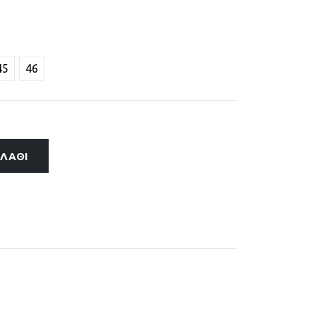
45
46
ΑΛΆΘΙ