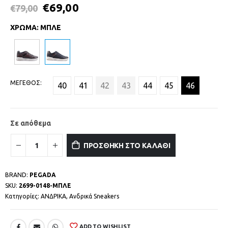
€
69,00
€
79,00
ΧΡΩΜΑ
:
ΜΠΛΕ
ΜΕΓΕΘΟΣ
40
41
42
43
44
45
46
Σε απόθεμα
ΠΡΟΣΘΗΚΗ ΣΤΟ ΚΑΛΑΘΙ
BRAND:
PEGADA
SKU:
2699-0148-ΜΠΛΕ
Κατηγορίες:
ΑΝΔΡΙΚΑ
,
Ανδρικά Sneakers
ADD TO WISHLIST