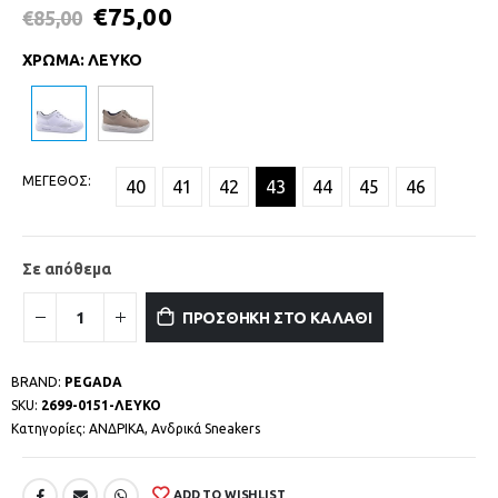
€
75,00
€
85,00
ΧΡΩΜΑ
:
ΛΕΥΚΟ
ΜΕΓΕΘΟΣ
40
41
42
43
44
45
46
Σε απόθεμα
ΠΡΟΣΘΗΚΗ ΣΤΟ ΚΑΛΑΘΙ
BRAND:
PEGADA
SKU:
2699-0151-ΛΕΥΚΟ
Κατηγορίες:
ΑΝΔΡΙΚΑ
,
Ανδρικά Sneakers
ADD TO WISHLIST