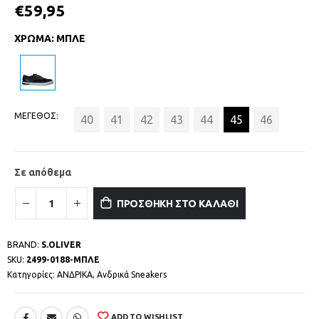
€
59,95
ΧΡΩΜΑ
:
ΜΠΛΕ
ΜΕΓΕΘΟΣ
40
41
42
43
44
45
46
Σε απόθεμα
ΠΡΟΣΘΗΚΗ ΣΤΟ ΚΑΛΑΘΙ
BRAND:
S.OLIVER
SKU:
2499-0188-ΜΠΛΕ
Κατηγορίες:
ΑΝΔΡΙΚΑ
,
Ανδρικά Sneakers
ADD TO WISHLIST