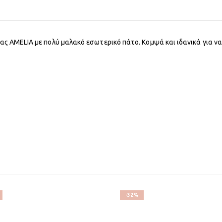
είας AMELIA με πολύ μαλακό εσωτερικό πάτο. Κομψά και ιδανικά για 
-32%