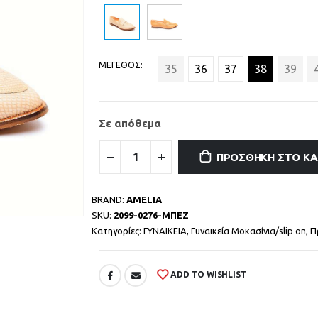
ΜΕΓΕΘΟΣ
35
36
37
38
39
Σε απόθεμα
ΠΡΟΣΘΉΚΗ ΣΤΟ Κ
BRAND:
AMELIA
SKU:
2099-0276-ΜΠΕΖ
Κατηγορίες:
ΓΥΝΑΙΚΕΙΑ
,
Γυναικεία Μοκασίνια/slip on
,
Π
ADD TO WISHLIST