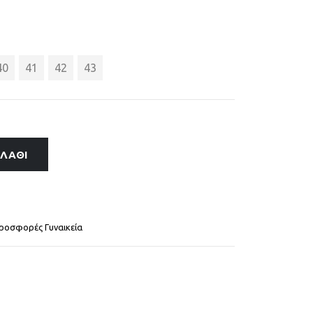
40
41
42
43
ΑΛΆΘΙ
ροσφορές Γυναικεία