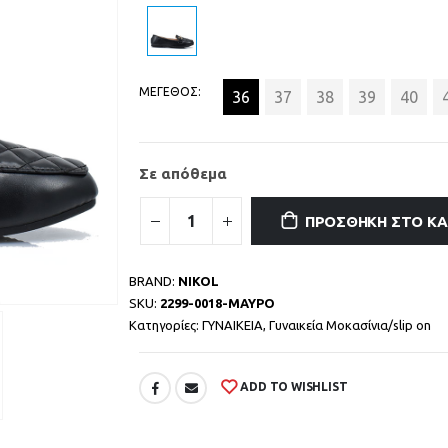
ΜΕΓΕΘΟΣ
36
37
38
39
40
Σε απόθεμα
ΠΡΟΣΘΉΚΗ ΣΤΟ Κ
BRAND:
NIKOL
SKU:
2299-0018-ΜΑΥΡΟ
Κατηγορίες:
ΓΥΝΑΙΚΕΙΑ
,
Γυναικεία Μοκασίνια/slip on
ADD TO WISHLIST