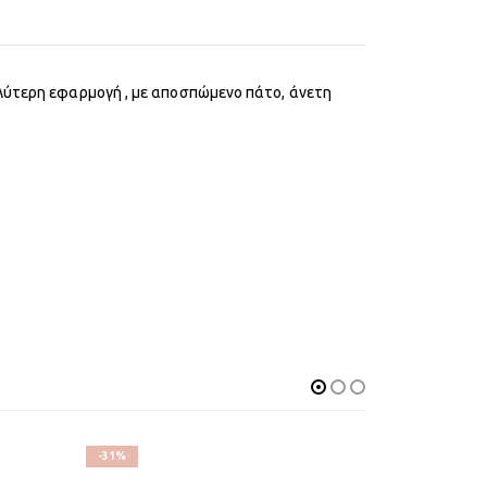
αλύτερη εφαρμογή , με αποσπώμενο πάτο, άνετη
-31%
-33%