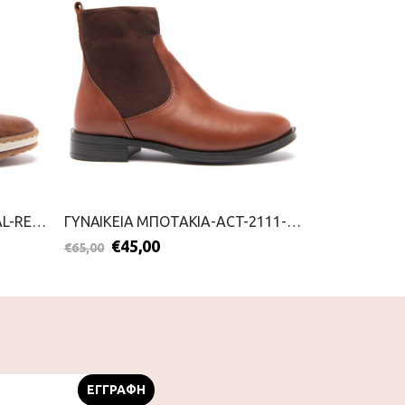
ΓΥΝΑΙΚΕΙΑ ΜΠΟΤΑΚΙΑ CASUAL-REFRESH-2111-0398-ΚΑΜΕΛ
ΓΥΝΑΙΚΕΙΑ ΜΠΟΤΑΚΙΑ-ACT-2111-0428-ΤΑΜΠΑ
€
45,00
€
59,
€
65,00
€
89,95