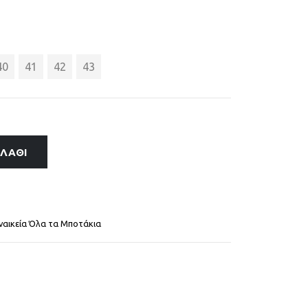
40
41
42
43
ΑΛΆΘΙ
ναικεία Όλα τα Μποτάκια