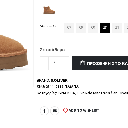
ΜΕΓΕΘΟΣ
37
38
39
40
41
Σε απόθεμα
ΠΡΟΣΘΉΚΗ ΣΤΟ Κ
BRAND:
S.OLIVER
SKU:
2511-0118-ΤΑΜΠΑ
Κατηγορίες:
ΓΥΝΑΙΚΕΙΑ
,
Γυναικεία Μποτάκια flat
,
Γυναι
ADD TO WISHLIST