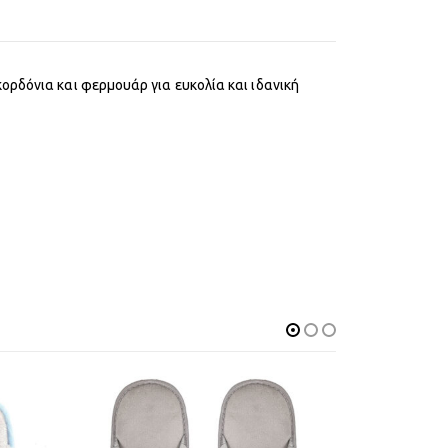
ορδόνια και φερμουάρ για ευκολία και ιδανική