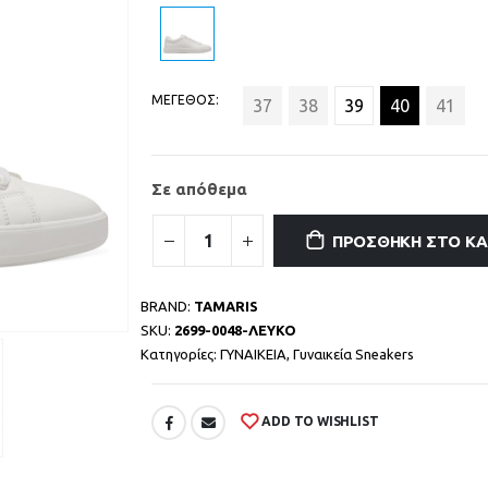
ΜΕΓΕΘΟΣ
37
38
39
40
41
Σε απόθεμα
ΠΡΟΣΘΉΚΗ ΣΤΟ Κ
BRAND:
TAMARIS
SKU:
2699-0048-ΛΕΥΚΟ
Κατηγορίες:
ΓΥΝΑΙΚΕΙΑ
,
Γυναικεία Sneakers
ADD TO WISHLIST