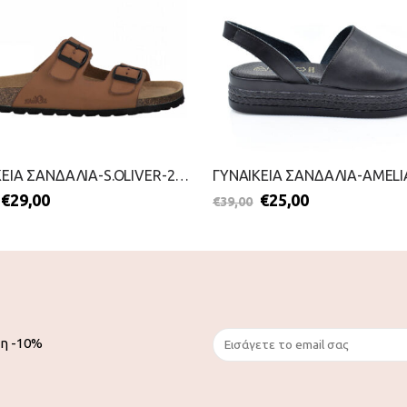
ΓΥΝΑΙΚΕΙΑ ΣΑΝΔΑΛΙΑ-S.OLIVER-2199-0051-ΤΑΜΠΑ
€
29,00
€
25,00
€
39,00
ση -10%