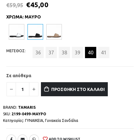
€
45,00
€
59,95
ΧΡΩΜΑ
:
ΜΑΥΡΟ
ΜΕΓΕΘΟΣ
36
37
38
39
40
41
Σε απόθεμα
ΠΡΟΣΘΗΚΗ ΣΤΟ ΚΑΛΑΘΙ
BRAND:
TAMARIS
SKU:
2199-0499-ΜΑΥΡΟ
Κατηγορίες:
ΓΥΝΑΙΚΕΙΑ
,
Γυναικεία Σανδάλια
ADD TO WISHLIST