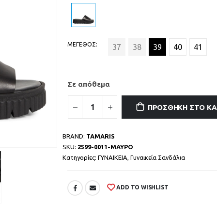
ΜΕΓΕΘΟΣ
37
38
39
40
41
Σε απόθεμα
ΠΡΟΣΘΉΚΗ ΣΤΟ Κ
BRAND:
TAMARIS
SKU:
2599-0011-ΜΑΥΡΟ
Κατηγορίες:
ΓΥΝΑΙΚΕΙΑ
,
Γυναικεία Σανδάλια
ADD TO WISHLIST