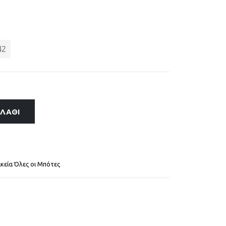
42
ΑΛΆΘΙ
ικεία Όλες οι Μπότες