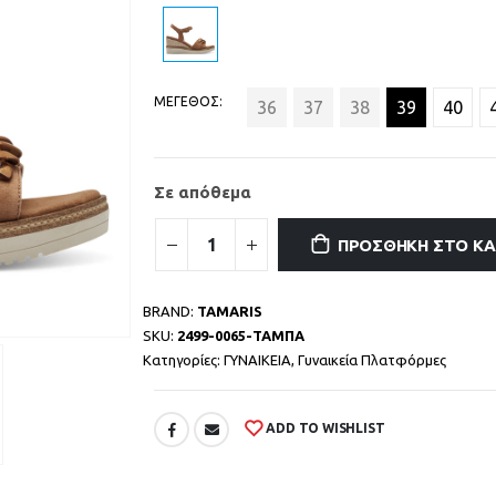
ΜΕΓΕΘΟΣ
36
37
38
39
40
Σε απόθεμα
ΠΡΟΣΘΉΚΗ ΣΤΟ Κ
BRAND:
TAMARIS
SKU:
2499-0065-ΤΑΜΠΑ
Κατηγορίες:
ΓΥΝΑΙΚΕΙΑ
,
Γυναικεία Πλατφόρμες
ADD TO WISHLIST