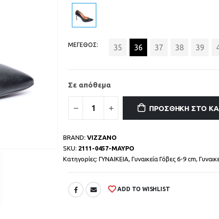
ΜΕΓΕΘΟΣ
35
36
37
38
39
Σε απόθεμα
ΠΡΟΣΘΉΚΗ ΣΤΟ Κ
BRAND:
VIZZANO
SKU:
2111-0457-ΜΑΥΡΟ
Κατηγορίες:
ΓΥΝΑΙΚΕΙΑ
,
Γυναικεία Γόβες 6-9 cm
,
Γυναικ
ADD TO WISHLIST