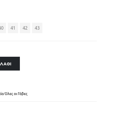
40
41
42
43
ΑΛΆΘΙ
εία Όλες οι Γόβες