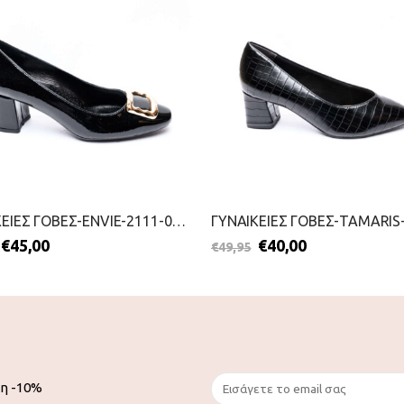
ΓΥΝΑΙΚΕΙΕΣ ΓΟΒΕΣ-ENVIE-2111-0185-ΜΑΥΡΟ
€
45,00
€
40,00
€
49,95
ση -10%