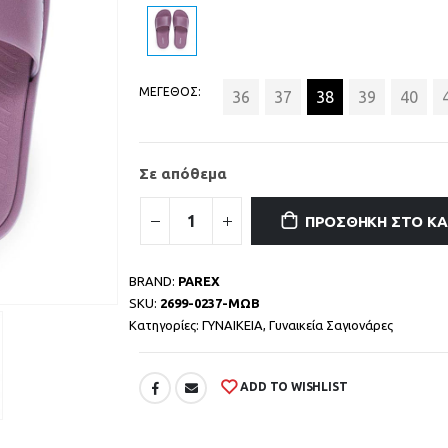
ΜΕΓΕΘΟΣ
36
37
38
39
40
Σε απόθεμα
ΠΡΟΣΘΉΚΗ ΣΤΟ Κ
BRAND:
PAREX
SKU:
2699-0237-ΜΩΒ
Κατηγορίες:
ΓΥΝΑΙΚΕΙΑ
,
Γυναικεία Σαγιονάρες
ADD TO WISHLIST