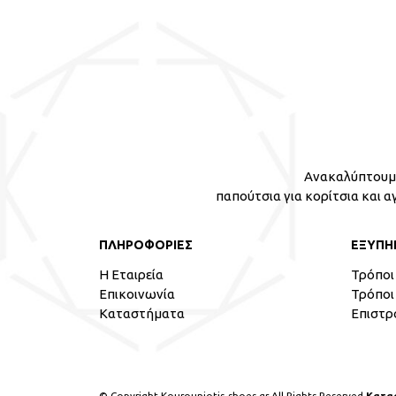
Ανακαλύπτουμε
παπούτσια για κορίτσια και α
ΠΛΗΡΟΦΟΡΙΕΣ
ΕΞΥΠΗ
Η Εταιρεία
Τρόποι
Επικοινωνία
Τρόποι
Καταστήματα
Επιστρ
© Copyright Kourouniotis-shoes.gr All Rights Reserved
Κατα