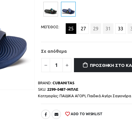
ΜΕΓΕΘΟΣ
25
27
29
31
33
Σε απόθεμα
ΠΡΟΣΘΉΚΗ ΣΤΟ Κ
BRAND:
CUBANITAS
SKU:
2299-0487-ΜΠΛΕ
Κατηγορίες:
ΠΑΙΔΙΚΑ ΑΓΟΡΙ
,
Παιδικά Αγόρι Σαγιονάρα
ADD TO WISHLIST