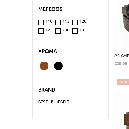
ΜΕΓΕΘΟΣ
110
115
120
125
130
135
ΧΡΩΜΑ
€
29,00
-21%
BRAND
BEST
BLUEBELT