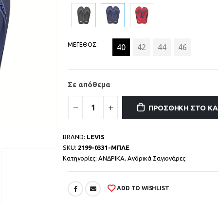
ΜΕΓΕΘΟΣ
40
42
44
46
Σε απόθεμα
ΠΡΟΣΘΉΚΗ ΣΤΟ Κ
BRAND:
LEVIS
SKU:
2199-0331-ΜΠΛΕ
Κατηγορίες:
ΑΝΔΡΙΚΑ
,
Ανδρικά Σαγιονάρες
ADD TO WISHLIST