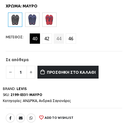
ΧΡΩΜΑ
:
ΜΑΥΡΟ
ΜΕΓΕΘΟΣ
40
42
44
46
Σε απόθεμα
ΠΡΟΣΘΗΚΗ ΣΤΟ ΚΑΛΑΘΙ
BRAND:
LEVIS
SKU:
2199-0331-ΜΑΥΡΟ
Κατηγορίες:
ΑΝΔΡΙΚΑ
,
Ανδρικά Σαγιονάρες
ADD TO WISHLIST