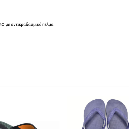
KO με αντικραδασμικό πέλμα.