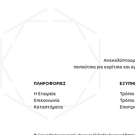
Ανακαλύπτουμε
παπούτσια για κορίτσια και α
ΠΛΗΡΟΦΟΡΙΕΣ
ΕΞΥΠΗ
Η Εταιρεία
Τρόποι
Επικοινωνία
Τρόποι
Καταστήματα
Επιστρ
© Copyright Kourouniotis-shoes.gr All Rights Reserved
Κατα