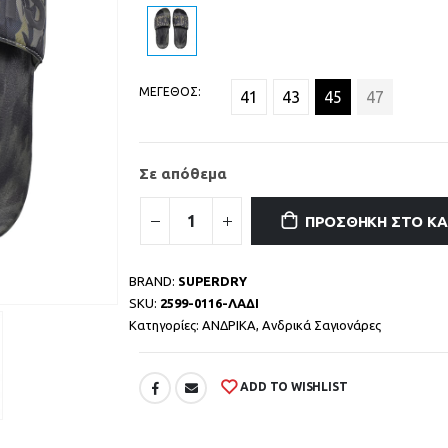
ΜΕΓΕΘΟΣ
41
43
45
47
Σε απόθεμα
ΠΡΟΣΘΉΚΗ ΣΤΟ Κ
BRAND:
SUPERDRY
SKU:
2599-0116-ΛΑΔΙ
Κατηγορίες:
ΑΝΔΡΙΚΑ
,
Ανδρικά Σαγιονάρες
ADD TO WISHLIST