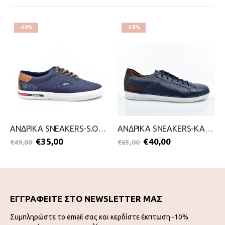
-29%
-38%
ΑΝΔΡΙΚΑ SNEAKERS-S.OLIVER-2099-0097-ΜΠΛΕ
ΑΝΔΡΙΚΑ SNEAKERS-KALT-2099-0640-ΜΠΛΕ
€
35,00
€
40,00
€
49,00
€
65,00
ΕΓΓΡΑΦΕΙΤΕ ΣΤΟ NEWSLETTER ΜΑΣ
Συμπληρώστε το email σας και κερδίστε έκπτωση -10%