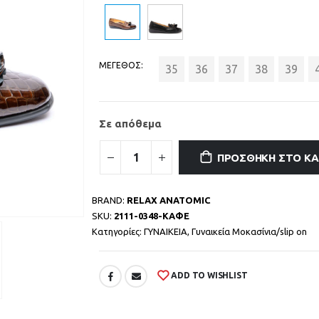
ΜΕΓΕΘΟΣ
35
36
37
38
39
Σε απόθεμα
ΠΡΟΣΘΉΚΗ ΣΤΟ Κ
BRAND:
RELAX ANATOMIC
SKU:
2111-0348-ΚΑΦΕ
Κατηγορίες:
ΓΥΝΑΙΚΕΙΑ
,
Γυναικεία Μοκασίνια/slip on
ADD TO WISHLIST