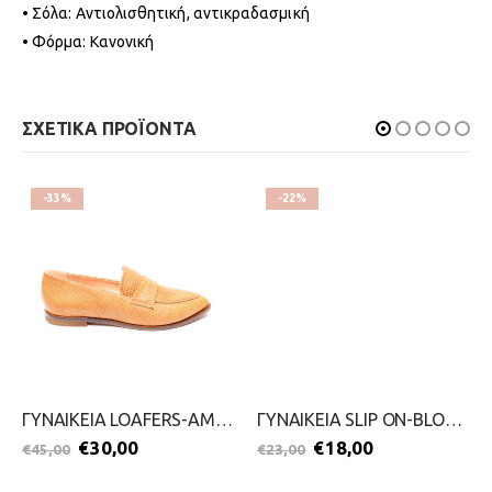
• Σόλα: Αντιολισθητική, αντικραδασμική
• Φόρμα: Κανονική
ΣΧΕΤΙΚΑ ΠΡΟΪΟΝΤΑ
-33%
-22%
ΓΥΝΑΙΚΕΙΑ LOAFERS-AMELIA-2099-0276-ΤΑΜΠΑ
ΓΥΝΑΙΚΕΙΑ SLIP ON-BLONDIE-2111-0329-ΜΑΥΡΟ
€
30,00
€
18,00
€
45,00
€
23,00