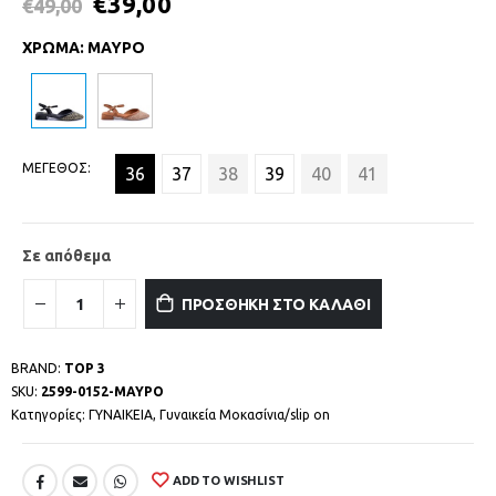
€
39,00
€
49,00
ΧΡΩΜΑ
:
ΜΑΥΡΟ
ΜΕΓΕΘΟΣ
36
37
38
39
40
41
Σε απόθεμα
ΠΡΟΣΘΗΚΗ ΣΤΟ ΚΑΛΑΘΙ
BRAND:
TOP 3
SKU:
2599-0152-ΜΑΥΡΟ
Κατηγορίες:
ΓΥΝΑΙΚΕΙΑ
,
Γυναικεία Μοκασίνια/slip on
ADD TO WISHLIST