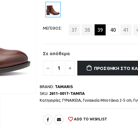
ΜΕΓΕΘΟΣ
37
38
39
40
41
Σε απόθεμα
ΠΡΟΣΘΉΚΗ ΣΤΟ Κ
BRAND:
TAMARIS
SKU:
2611-0017-ΤΑΜΠΑ
Κατηγορίες:
ΓΥΝΑΙΚΕΙΑ
,
Γυναικεία Μποτάκια 2-5 cm
,
Γυ
ADD TO WISHLIST