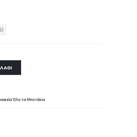
42
ΑΛΆΘΙ
ναικεία Όλα τα Μποτάκια