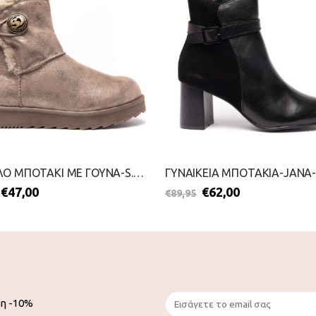
ΧΑΜΗΛΟ ΜΠΟΤΑΚΙ ΜΕ ΓΟΥΝΑ-S.OLIVER-2111-0029-ΓΚΡΙ
€
47,00
€
62,00
€
89,95
ση -10%