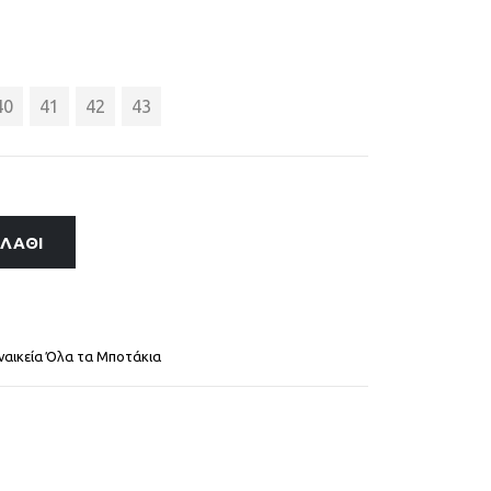
40
41
42
43
ΑΛΆΘΙ
ναικεία Όλα τα Μποτάκια