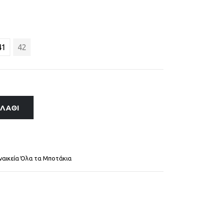
41
42
ΑΛΆΘΙ
ναικεία Όλα τα Μποτάκια