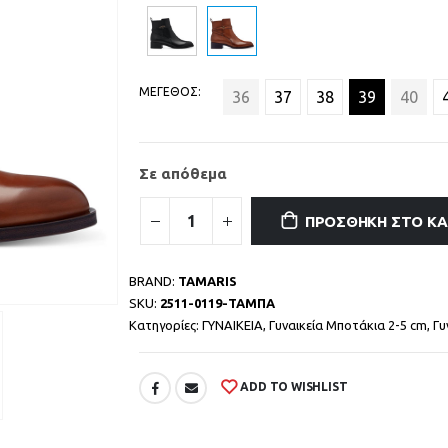
ΜΕΓΕΘΟΣ
36
37
38
39
40
Σε απόθεμα
ΠΡΟΣΘΉΚΗ ΣΤΟ Κ
BRAND:
TAMARIS
SKU:
2511-0119-ΤΑΜΠΑ
Κατηγορίες:
ΓΥΝΑΙΚΕΙΑ
,
Γυναικεία Μποτάκια 2-5 cm
,
Γυ
ADD TO WISHLIST