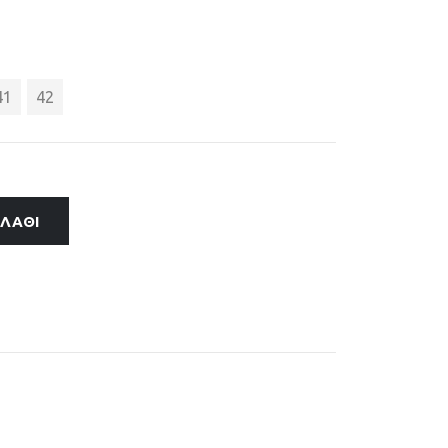
41
42
ΑΛΆΘΙ