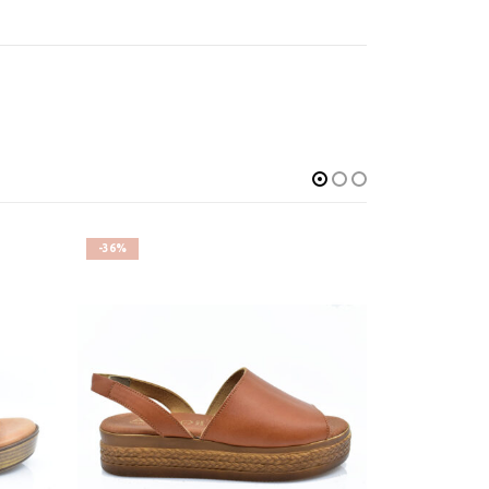
-36%
-27%