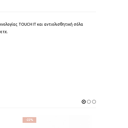
χνολογίας TOUCH IT και αντιολισθητική σόλα
ετε.
-22%
-25%