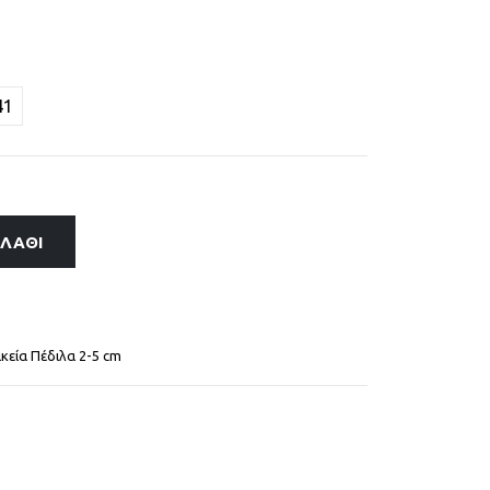
41
ΑΛΆΘΙ
ικεία Πέδιλα 2-5 cm