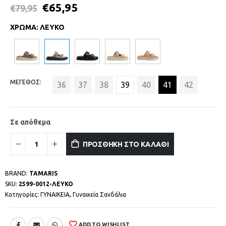
€
65,95
€
79,95
ΧΡΩΜΑ
:
ΛΕΥΚΟ
ΜΕΓΕΘΟΣ
36
37
38
39
40
41
42
Σε απόθεμα
ΠΡΟΣΘΗΚΗ ΣΤΟ ΚΑΛΑΘΙ
BRAND:
TAMARIS
SKU:
2599-0012-ΛΕΥΚΟ
Κατηγορίες:
ΓΥΝΑΙΚΕΙΑ
,
Γυναικεία Σανδάλια
ADD TO WISHLIST