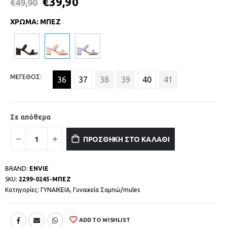
€
39,90
€
49,90
ΧΡΩΜΑ
:
ΜΠΕΖ
ΜΕΓΕΘΟΣ
36
37
38
39
40
41
Σε απόθεμα
ΠΡΟΣΘΗΚΗ ΣΤΟ ΚΑΛΑΘΙ
BRAND:
ENVIE
SKU:
2299-0245-ΜΠΕΖ
Κατηγορίες:
ΓΥΝΑΙΚΕΙΑ
,
Γυναικεία Σαμπώ/mules
ADD TO WISHLIST