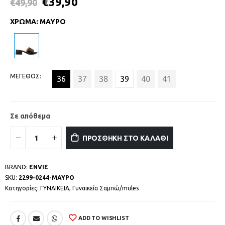
€
39,90
€
49,90
ΧΡΩΜΑ
:
ΜΑΥΡΟ
ΜΕΓΕΘΟΣ
36
37
38
39
40
41
Σε απόθεμα
ΠΡΟΣΘΗΚΗ ΣΤΟ ΚΑΛΑΘΙ
BRAND:
ENVIE
SKU:
2299-0244-ΜΑΥΡΟ
Κατηγορίες:
ΓΥΝΑΙΚΕΙΑ
,
Γυναικεία Σαμπώ/mules
ADD TO WISHLIST