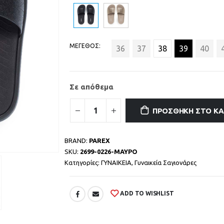
ΜΕΓΕΘΟΣ
36
37
38
39
40
Σε απόθεμα
ΠΡΟΣΘΉΚΗ ΣΤΟ Κ
BRAND:
PAREX
SKU:
2699-0226-ΜΑΥΡΟ
Κατηγορίες:
ΓΥΝΑΙΚΕΙΑ
,
Γυναικεία Σαγιονάρες
ADD TO WISHLIST