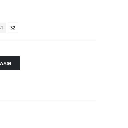
31
32
ΑΛΆΘΙ