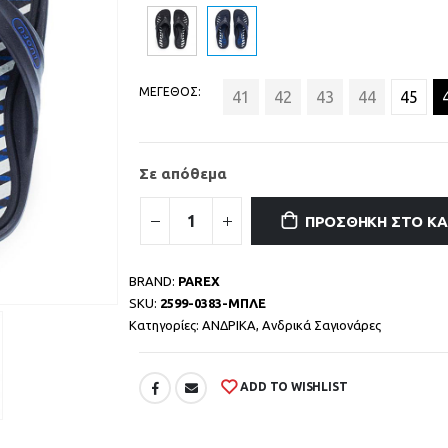
ΜΕΓΕΘΟΣ
41
42
43
44
45
Σε απόθεμα
ΠΡΟΣΘΉΚΗ ΣΤΟ Κ
BRAND:
PAREX
SKU:
2599-0383-ΜΠΛΕ
Κατηγορίες:
ΑΝΔΡΙΚΑ
,
Ανδρικά Σαγιονάρες
ADD TO WISHLIST