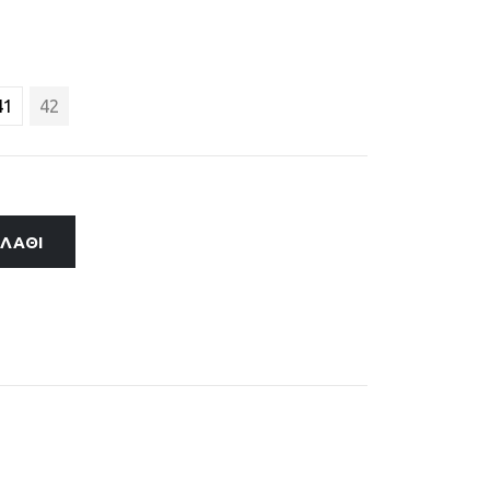
41
42
ΑΛΆΘΙ