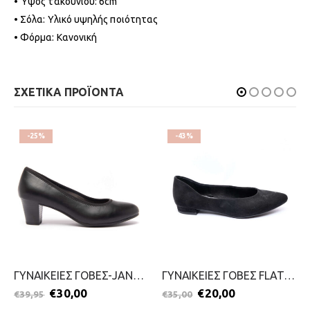
• Ύψος τακουνιού: 6cm
• Σόλα: Υλικό υψηλής ποιότητας
• Φόρμα: Κανονική
ΣΧΕΤΙΚΑ ΠΡΟΪΟΝΤΑ
-25%
-43%
ΓΥΝΑΙΚΕΙΕΣ ΓΟΒΕΣ-JANA-2111-0033-ΜΑΥΡΟ
ΓΥΝΑΙΚΕΙΕΣ ΓΟΒΕΣ FLAT-MARCO TOZZI-2099-0065-ΜΑΥΡΟ
€
30,00
€
20,00
€
39,95
€
35,00