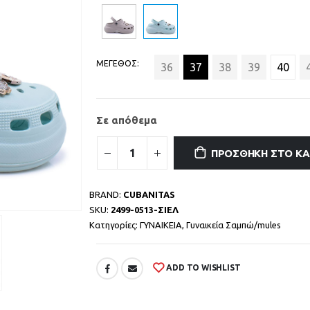
ΜΕΓΕΘΟΣ
36
37
38
39
40
Σε απόθεμα
ΠΡΟΣΘΉΚΗ ΣΤΟ Κ
BRAND:
CUBANITAS
SKU:
2499-0513-ΣΙΕΛ
Κατηγορίες:
ΓΥΝΑΙΚΕΙΑ
,
Γυναικεία Σαμπώ/mules
ADD TO WISHLIST